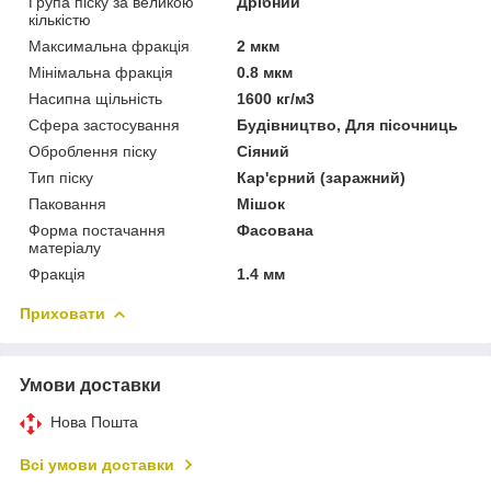
Група піску за великою
Дрібний
кількістю
Максимальна фракція
2 мкм
Мінімальна фракція
0.8 мкм
Насипна щільність
1600 кг/м3
Сфера застосування
Будівництво, Для пісочниць
Оброблення піску
Сіяний
Тип піску
Кар'єрний (заражний)
Паковання
Мішок
Форма постачання
Фасована
матеріалу
Фракція
1.4 мм
Приховати
Умови доставки
Нова Пошта
Всі умови доставки