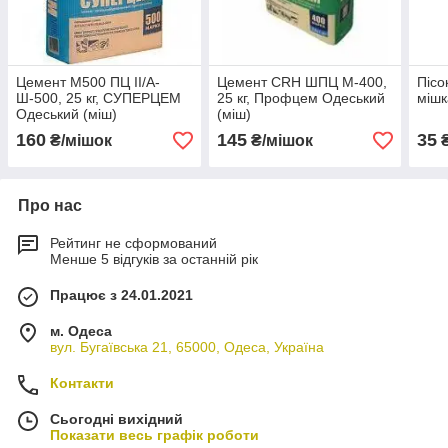
Цемент М500 ПЦ II/А-
Цемент CRH ШПЦ М-400,
Пісо
Ш-500, 25 кг, СУПЕРЦЕМ
25 кг, Профцем Одеський
мішк
Одеський (міш)
(міш)
160
145
35
₴/мішок
₴/мішок
₴
Про нас
Рейтинг не сформований
Менше 5 відгуків за останній рік
Працює з 24.01.2021
м. Одеса
вул. Бугаївська 21, 65000, Одеса, Україна
Контакти
Сьогодні вихідний
Показати весь графік роботи