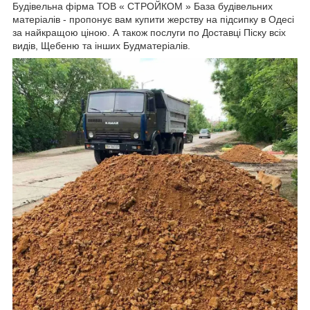
Будівельна фірма ТОВ « СТРОЙКОМ » База будівельних
матеріалів - пропонує вам купити жерству на підсипку в Одесі
за найкращою ціною. А також послуги по Доставці Піску всіх
видів, Щебеню та інших Будматеріалів.